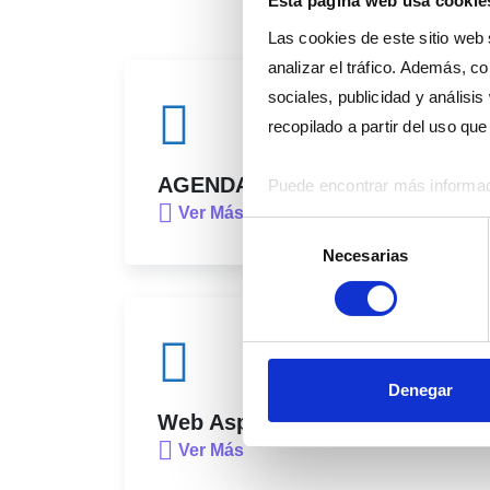
Esta página web usa cookie
Las cookies de este sitio web 
analizar el tráfico. Además, 
sociales, publicidad y anális
recopilado a partir del uso qu
AGENDA 2026-2030
Puede encontrar más informac
Ver Más
Selección
Necesarias
de
consentimiento
Denegar
Web Aspirantes
Ver Más